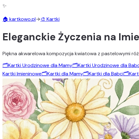
✨
🏠 kartkowo.pl
→
🎨 Kartki
Eleganckie Życzenia na Imi
Piękna akwarelowa kompozycja kwiatowa z pastelowymi różami
🗂️
Kartki Urodzinowe dla Mamy
🗂️
Kartki Urodzinowe dla Babc
Kartki Imieninowe
🗂️
Kartki dla Mamy
🗂️
Kartki dla Babci
🗂️
Kart