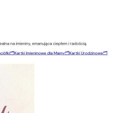
lna na imieniny, emanująca ciepłem i radością.
ciółki
🗂️
Kartki Imieninowe dla Mamy
🗂️
Kartki Urodzinowe
🗂️