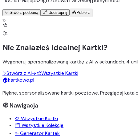
“
100 lat! Najlepszego zdrowia i wszelkiej pomyślności
”
✨ Stwórz podobną
🔗 Udostępnij
📥
Pobierz
✨
🎨
🚀
Nie Znalazłeś Idealnej Kartki?
Wygeneruj
spersonalizowaną kartkę z AI
w sekundach.
4 uni
✨
Stwórz z AI
→
🎨
Wszystkie Kartki
🏠
kartkowo.pl
Piękne, spersonalizowane kartki pocztowe. Przeglądaj katalo
🧭 Nawigacja
🎨 Wszystkie Kartki
🗂️ Wszystkie Kolekcje
✨ Generator Kartek