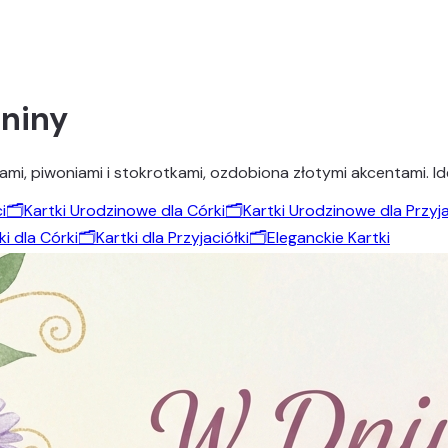
eniny
, piwoniami i stokrotkami, ozdobiona złotymi akcentami. Idea
i
🗂️
Kartki Urodzinowe dla Córki
🗂️
Kartki Urodzinowe dla Przyja
ki dla Córki
🗂️
Kartki dla Przyjaciółki
🗂️
Eleganckie Kartki