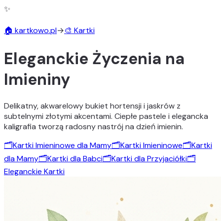
✨
🏠 kartkowo.pl
→
🎨 Kartki
Eleganckie Życzenia na
Imieniny
Delikatny, akwarelowy bukiet hortensji i jaskrów z
subtelnymi złotymi akcentami. Ciepłe pastele i elegancka
kaligrafia tworzą radosny nastrój na dzień imienin.
🗂️
Kartki Imieninowe dla Mamy
🗂️
Kartki Imieninowe
🗂️
Kartki
dla Mamy
🗂️
Kartki dla Babci
🗂️
Kartki dla Przyjaciółki
🗂️
Eleganckie Kartki