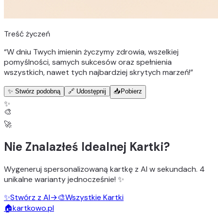
Treść życzeń
“
W dniu Twych imienin życzymy zdrowia, wszelkiej
pomyślności, samych sukcesów oraz spełnienia
wszystkich, nawet tych najbardziej skrytych marzeń!
”
✨ Stwórz podobną
🔗 Udostępnij
📥
Pobierz
✨
🎨
🚀
Nie Znalazłeś Idealnej Kartki?
Wygeneruj
spersonalizowaną kartkę z AI
w sekundach.
4
unikalne warianty
jednocześnie! ✨
✨
Stwórz z AI
→
🎨
Wszystkie Kartki
🏠
kartkowo.pl