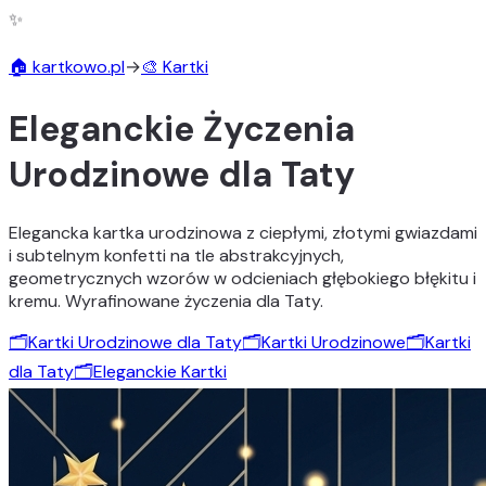
✨
🏠 kartkowo.pl
→
🎨 Kartki
Eleganckie Życzenia
Urodzinowe dla Taty
Elegancka kartka urodzinowa z ciepłymi, złotymi gwiazdami
i subtelnym konfetti na tle abstrakcyjnych,
geometrycznych wzorów w odcieniach głębokiego błękitu i
kremu. Wyrafinowane życzenia dla Taty.
🗂️
Kartki Urodzinowe dla Taty
🗂️
Kartki Urodzinowe
🗂️
Kartki
dla Taty
🗂️
Eleganckie Kartki