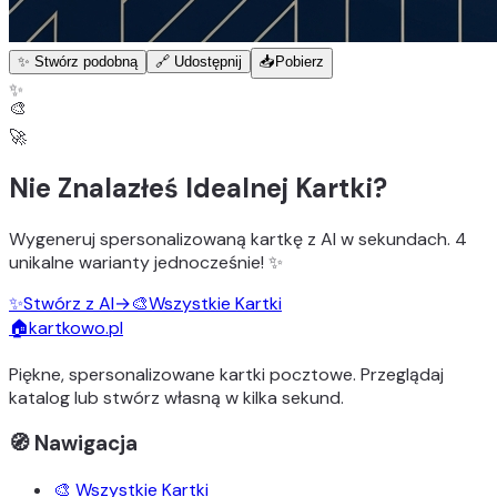
✨ Stwórz podobną
🔗 Udostępnij
📥
Pobierz
✨
🎨
🚀
Nie Znalazłeś Idealnej Kartki?
Wygeneruj
spersonalizowaną kartkę z AI
w sekundach.
4
unikalne warianty
jednocześnie! ✨
✨
Stwórz z AI
→
🎨
Wszystkie Kartki
🏠
kartkowo.pl
Piękne, spersonalizowane kartki pocztowe. Przeglądaj
katalog lub stwórz własną w kilka sekund.
🧭 Nawigacja
🎨 Wszystkie Kartki