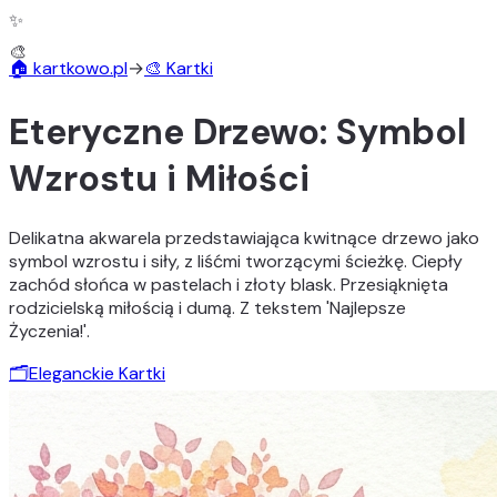
✨
🏠 kartkowo.pl
→
🎨 Kartki
Eteryczne Drzewo: Symbol
Wzrostu i Miłości
Delikatna akwarela przedstawiająca kwitnące drzewo jako
symbol wzrostu i siły, z liśćmi tworzącymi ścieżkę. Ciepły
zachód słońca w pastelach i złoty blask. Przesiąknięta
rodzicielską miłością i dumą. Z tekstem 'Najlepsze
Życzenia!'.
🗂️
Eleganckie Kartki