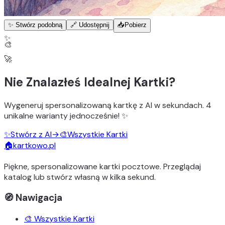
✨ Stwórz podobną
🔗 Udostępnij
📥
Pobierz
✨
🎨
🚀
Nie Znalazłeś Idealnej Kartki?
Wygeneruj
spersonalizowaną kartkę z AI
w sekundach.
4
unikalne warianty
jednocześnie! ✨
✨
Stwórz z AI
→
🎨
Wszystkie Kartki
🏠
kartkowo.pl
Piękne, spersonalizowane kartki pocztowe. Przeglądaj
katalog lub stwórz własną w kilka sekund.
🧭 Nawigacja
🎨 Wszystkie Kartki