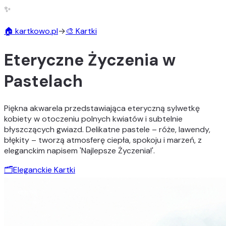
✨
🏠 kartkowo.pl
→
🎨 Kartki
Eteryczne Życzenia w
Pastelach
Piękna akwarela przedstawiająca eteryczną sylwetkę
kobiety w otoczeniu polnych kwiatów i subtelnie
błyszczących gwiazd. Delikatne pastele – róże, lawendy,
błękity – tworzą atmosferę ciepła, spokoju i marzeń, z
eleganckim napisem 'Najlepsze Życzenia!'.
🗂️
Eleganckie Kartki