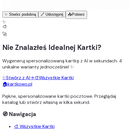
✨ Stwórz podobną
🔗 Udostępnij
📥
Pobierz
✨
🎨
🚀
Nie Znalazłeś Idealnej Kartki?
Wygeneruj
spersonalizowaną kartkę z AI
w sekundach.
4
unikalne warianty
jednocześnie! ✨
✨
Stwórz z AI
→
🎨
Wszystkie Kartki
🏠
kartkowo.pl
Piękne, spersonalizowane kartki pocztowe. Przeglądaj
katalog lub stwórz własną w kilka sekund.
🧭 Nawigacja
🎨 Wszystkie Kartki