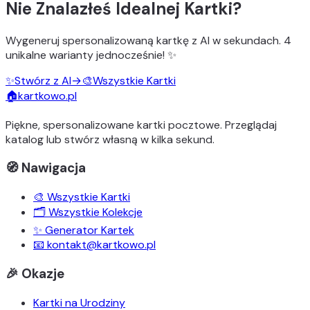
Nie Znalazłeś Idealnej Kartki?
Wygeneruj
spersonalizowaną kartkę z AI
w sekundach.
4
unikalne warianty
jednocześnie! ✨
✨
Stwórz z AI
→
🎨
Wszystkie Kartki
🏠
kartkowo.pl
Piękne, spersonalizowane kartki pocztowe. Przeglądaj
katalog lub stwórz własną w kilka sekund.
🧭 Nawigacja
🎨 Wszystkie Kartki
🗂️ Wszystkie Kolekcje
✨ Generator Kartek
📧 kontakt@kartkowo.pl
🎉 Okazje
Kartki na Urodziny