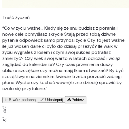
Treść życzeń
“
Co w życiu ważne… Kiedy się ze snu budzisz z porania i
nowe cele obmyślasz skrycie Stają przed tobą dziwne
pytania odpowiedź samo przynosi życie Czy to jest ważne
ile już wiosen dane ci było do dzisiaj przeżyć? Ile walk w
życiu wygrałeś z losem i czym swój sukces potrafisz
zmierzyć? Czy wiek swój warto w latach odliczać i wciąż
zaglądać do kalendarza? Czy czas przemienia duszy
oblicze szczęście czy można majątkiem stwarzać? By być
szczęśliwym na ziemskim świecie trzeba porzucić zabiegi
płone Wystarczy kochać wewnętrzne dziecię sprawić by
czuło się przytulone.
”
✨ Stwórz podobną
🔗 Udostępnij
📥
Pobierz
✨
🎨
🚀