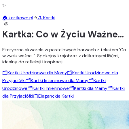
✨
🏠 kartkowo.pl
→
🎨 Kartki
Kartka: Co w Życiu Ważne…
Eteryczna akwarela w pastelowych barwach z tekstem 'Co
w życiu ważne…'. Spokojny krajobraz z delikatnymi liśćmi,
idealny do refleksji i inspiracji.
🗂️
Kartki Urodzinowe dla Mamy
🗂️
Kartki Urodzinowe dla
Przyjaciółki
🗂️
Kartki Imieninowe dla Mamy
🗂️
Kartki
Urodzinowe
🗂️
Kartki Imieninowe
🗂️
Kartki dla Mamy
🗂️
Kartki
dla Przyjaciółki
🗂️
Eleganckie Kartki