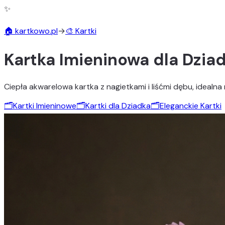
✨
🏠 kartkowo.pl
→
🎨 Kartki
Kartka Imieninowa dla Dzia
Ciepła akwarelowa kartka z nagietkami i liśćmi dębu, idealna 
🗂️
Kartki Imieninowe
🗂️
Kartki dla Dziadka
🗂️
Eleganckie Kartki