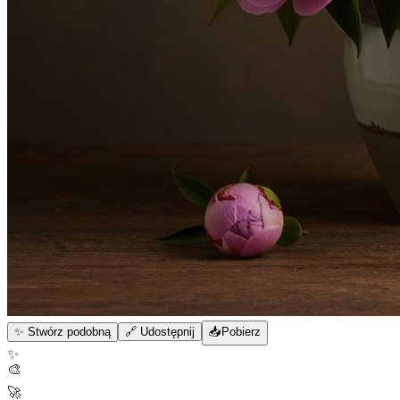
✨ Stwórz podobną
🔗 Udostępnij
📥
Pobierz
✨
🎨
🚀