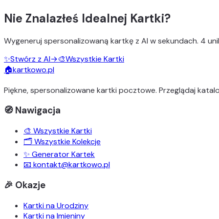
Nie Znalazłeś Idealnej Kartki?
Wygeneruj
spersonalizowaną kartkę z AI
w sekundach.
4 uni
✨
Stwórz z AI
→
🎨
Wszystkie Kartki
🏠
kartkowo.pl
Piękne, spersonalizowane kartki pocztowe. Przeglądaj katalo
🧭 Nawigacja
🎨 Wszystkie Kartki
🗂️ Wszystkie Kolekcje
✨ Generator Kartek
📧 kontakt@kartkowo.pl
🎉 Okazje
Kartki na Urodziny
Kartki na Imieniny