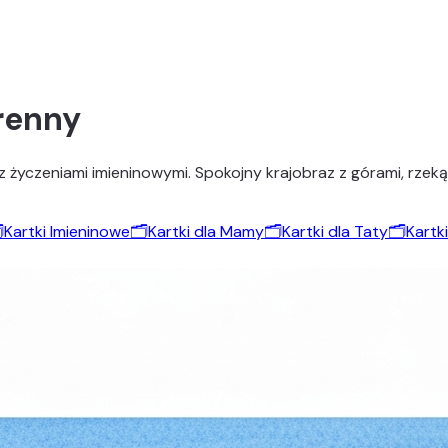
renny
 życzeniami imieninowymi. Spokojny krajobraz z górami, rzek
️
Kartki Imieninowe
🗂️
Kartki dla Mamy
🗂️
Kartki dla Taty
🗂️
Kartki