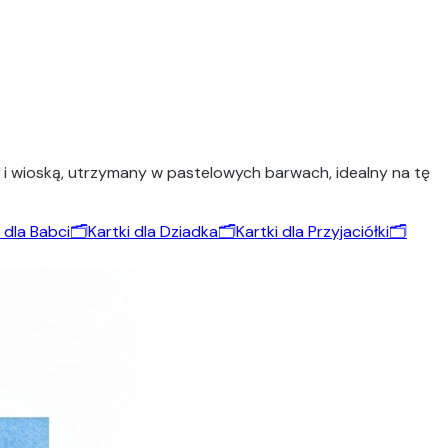
ą i wioską, utrzymany w pastelowych barwach, idealny na tę
 dla Babci
🗂️
Kartki dla Dziadka
🗂️
Kartki dla Przyjaciółki
🗂️