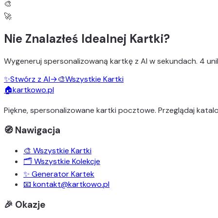
🎨
🚀
Nie Znalazłeś Idealnej Kartki?
Wygeneruj
spersonalizowaną kartkę z AI
w sekundach.
4 uni
✨
Stwórz z AI
→
🎨
Wszystkie Kartki
🏠
kartkowo.pl
Piękne, spersonalizowane kartki pocztowe. Przeglądaj katalo
🧭 Nawigacja
🎨 Wszystkie Kartki
🗂️ Wszystkie Kolekcje
✨ Generator Kartek
📧 kontakt@kartkowo.pl
🎉 Okazje