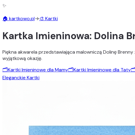
✨
🏠 kartkowo.pl
→
🎨 Kartki
Kartka Imieninowa: Dolina B
Piękna akwarela przedstawiająca malowniczą Dolinę Brenny z
wyjątkową okazję.
🗂️
Kartki Imieninowe dla Mamy
🗂️
Kartki Imieninowe dla Taty
🗂
Eleganckie Kartki