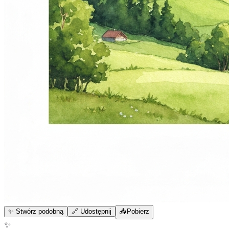
✨ Stwórz podobną
🔗 Udostępnij
📥
Pobierz
✨