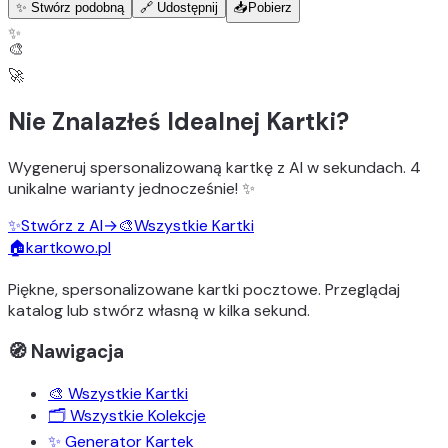
✨ Stwórz podobną
🔗 Udostępnij
📥
Pobierz
✨
🎨
🚀
Nie Znalazłeś Idealnej Kartki?
Wygeneruj
spersonalizowaną kartkę z AI
w sekundach.
4
unikalne warianty
jednocześnie! ✨
✨
Stwórz z AI
→
🎨
Wszystkie Kartki
🏠
kartkowo.pl
Piękne, spersonalizowane kartki pocztowe. Przeglądaj
katalog lub stwórz własną w kilka sekund.
🧭 Nawigacja
🎨 Wszystkie Kartki
🗂️ Wszystkie Kolekcje
✨ Generator Kartek