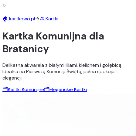
✨
🏠 kartkowo.pl
→
🎨 Kartki
Kartka Komunijna dla
Bratanicy
Delikatna akwarela z białymi liliami, kielichem i gołębicą.
Idealna na Pierwszą Komunię Świętą, pełna spokoju i
elegancji.
🗂️
Kartki Komunijne
🗂️
Eleganckie Kartki