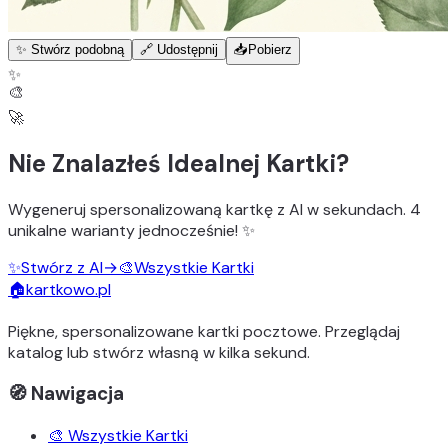
✨ Stwórz podobną
🔗 Udostępnij
📥
Pobierz
✨
🎨
🚀
Nie Znalazłeś Idealnej Kartki?
Wygeneruj
spersonalizowaną kartkę z AI
w sekundach.
4
unikalne warianty
jednocześnie! ✨
✨
Stwórz z AI
→
🎨
Wszystkie Kartki
🏠
kartkowo.pl
Piękne, spersonalizowane kartki pocztowe. Przeglądaj
katalog lub stwórz własną w kilka sekund.
🧭 Nawigacja
🎨 Wszystkie Kartki