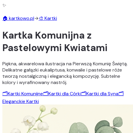
✨
🏠 kartkowo.pl
→
🎨 Kartki
Kartka Komunijna z
Pastelowymi Kwiatami
Piękna, akwarelowa ilustracja na Pierwszą Komunię Świętą.
Delikatne gałązki eukaliptusa, konwalie i pastelowe róże
tworzą nostalgiczną i elegancką kompozycję. Subtelne
kolory i wyrafinowany nastrój.
🗂️
Kartki Komunijne
🗂️
Kartki dla Córki
🗂️
Kartki dla Syna
🗂️
Eleganckie Kartki