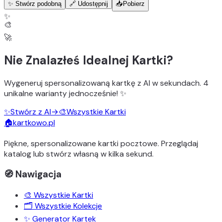
✨ Stwórz podobną
🔗 Udostępnij
📥
Pobierz
✨
🎨
🚀
Nie Znalazłeś Idealnej Kartki?
Wygeneruj
spersonalizowaną kartkę z AI
w sekundach.
4
unikalne warianty
jednocześnie! ✨
✨
Stwórz z AI
→
🎨
Wszystkie Kartki
🏠
kartkowo.pl
Piękne, spersonalizowane kartki pocztowe. Przeglądaj
katalog lub stwórz własną w kilka sekund.
🧭 Nawigacja
🎨 Wszystkie Kartki
🗂️ Wszystkie Kolekcje
✨ Generator Kartek