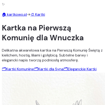
✨
🏠 kartkowo.pl
→
🎨 Kartki
Kartka na Pierwszą
Komunię dla Wnuczka
Delikatna akwarelowa kartka na Pierwszą Komunię Świętą z
kielichem, hostią, liliami i gołębicą. Subtelne barwy i
elegancki napis tworzą podniosłą atmosferę.
🗂️
Kartki Komunijne
🗂️
Kartki dla Syna
🗂️
Eleganckie Kartki