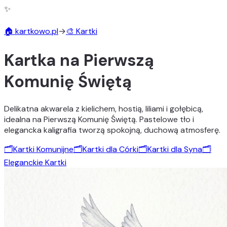
✨
🏠 kartkowo.pl
→
🎨 Kartki
Kartka na Pierwszą
Komunię Świętą
Delikatna akwarela z kielichem, hostią, liliami i gołębicą,
idealna na Pierwszą Komunię Świętą. Pastelowe tło i
elegancka kaligrafia tworzą spokojną, duchową atmosferę.
🗂️
Kartki Komunijne
🗂️
Kartki dla Córki
🗂️
Kartki dla Syna
🗂️
Eleganckie Kartki