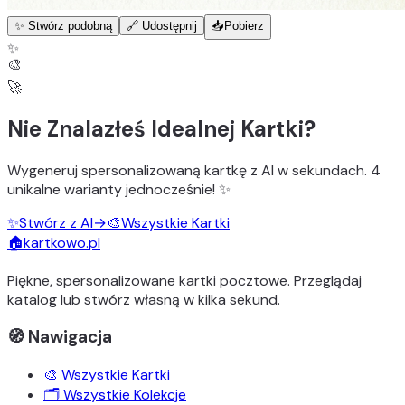
✨ Stwórz podobną
🔗 Udostępnij
📥
Pobierz
✨
🎨
🚀
Nie Znalazłeś Idealnej Kartki?
Wygeneruj
spersonalizowaną kartkę z AI
w sekundach.
4
unikalne warianty
jednocześnie! ✨
✨
Stwórz z AI
→
🎨
Wszystkie Kartki
🏠
kartkowo.pl
Piękne, spersonalizowane kartki pocztowe. Przeglądaj
katalog lub stwórz własną w kilka sekund.
🧭 Nawigacja
🎨 Wszystkie Kartki
🗂️ Wszystkie Kolekcje