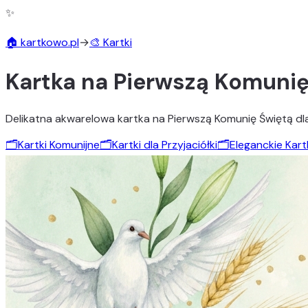
✨
🏠 kartkowo.pl
→
🎨 Kartki
Kartka na Pierwszą Komunię 
Delikatna akwarelowa kartka na Pierwszą Komunię Świętą dla k
🗂️
Kartki Komunijne
🗂️
Kartki dla Przyjaciółki
🗂️
Eleganckie Kart