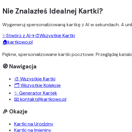
Nie Znalazłeś Idealnej Kartki?
Wygeneruj
spersonalizowaną kartkę z AI
w sekundach.
4 uni
✨
Stwórz z AI
→
🎨
Wszystkie Kartki
🏠
kartkowo.pl
Piękne, spersonalizowane kartki pocztowe. Przeglądaj katalo
🧭 Nawigacja
🎨 Wszystkie Kartki
🗂️ Wszystkie Kolekcje
✨ Generator Kartek
📧 kontakt@kartkowo.pl
🎉 Okazje
Kartki na Urodziny
Kartki na Imieniny