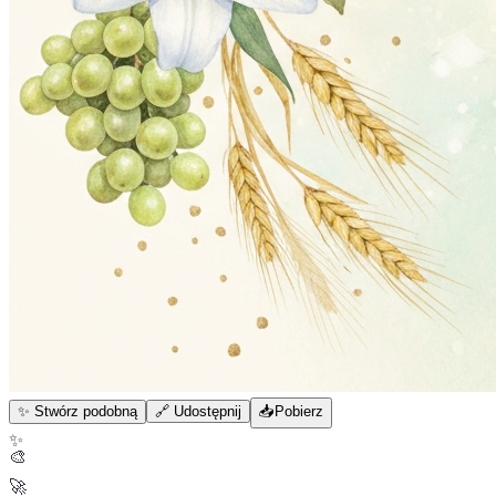
✨ Stwórz podobną
🔗 Udostępnij
📥
Pobierz
✨
🎨
🚀