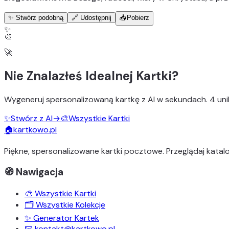
✨ Stwórz podobną
🔗 Udostępnij
📥
Pobierz
✨
🎨
🚀
Nie Znalazłeś Idealnej Kartki?
Wygeneruj
spersonalizowaną kartkę z AI
w sekundach.
4 uni
✨
Stwórz z AI
→
🎨
Wszystkie Kartki
🏠
kartkowo.pl
Piękne, spersonalizowane kartki pocztowe. Przeglądaj katalo
🧭 Nawigacja
🎨 Wszystkie Kartki
🗂️ Wszystkie Kolekcje
✨ Generator Kartek
📧 kontakt@kartkowo.pl