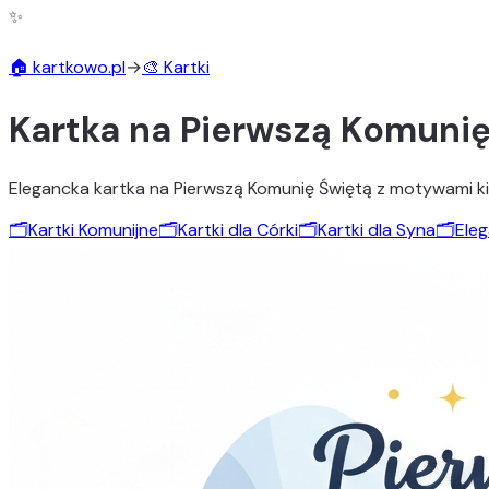
✨
🏠 kartkowo.pl
→
🎨 Kartki
Kartka na Pierwszą Komunię
Elegancka kartka na Pierwszą Komunię Świętą z motywami kielich
🗂️
Kartki Komunijne
🗂️
Kartki dla Córki
🗂️
Kartki dla Syna
🗂️
Eleg