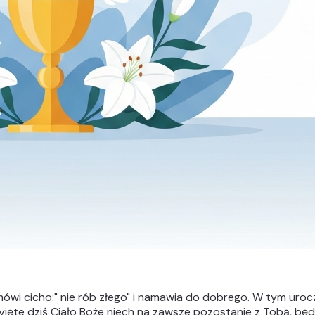
mówi cicho:" nie rób złego" i namawia do dobrego. W tym uroc
zyjęte dziś Ciało Boże niech na zawsze pozostanie z Tobą, bę