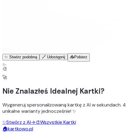
✨ Stwórz podobną
🔗 Udostępnij
📥
Pobierz
✨
🎨
🚀
Nie Znalazłeś Idealnej Kartki?
Wygeneruj
spersonalizowaną kartkę z AI
w sekundach.
4
unikalne warianty
jednocześnie! ✨
✨
Stwórz z AI
→
🎨
Wszystkie Kartki
🏠
kartkowo.pl