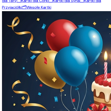
dla Taty
🗂️
Kartki dla Córki
🗂️
Kartki dla Syna
🗂️
Kartki dla
Przyjaciółki
🗂️
Wesołe Kartki