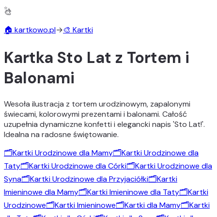
✨
🏠 kartkowo.pl
→
🎨 Kartki
Kartka Sto Lat z Tortem i
Balonami
Wesoła ilustracja z tortem urodzinowym, zapalonymi
świecami, kolorowymi prezentami i balonami. Całość
uzupełnia dynamiczne konfetti i elegancki napis 'Sto Lat!'.
Idealna na radosne świętowanie.
🗂️
Kartki Urodzinowe dla Mamy
🗂️
Kartki Urodzinowe dla
Taty
🗂️
Kartki Urodzinowe dla Córki
🗂️
Kartki Urodzinowe dla
Syna
🗂️
Kartki Urodzinowe dla Przyjaciółki
🗂️
Kartki
Imieninowe dla Mamy
🗂️
Kartki Imieninowe dla Taty
🗂️
Kartki
Urodzinowe
🗂️
Kartki Imieninowe
🗂️
Kartki dla Mamy
🗂️
Kartki