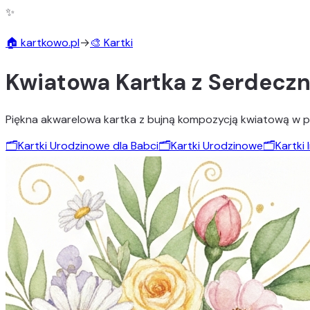
✨
🏠 kartkowo.pl
→
🎨 Kartki
Kwiatowa Kartka z Serdecz
Piękna akwarelowa kartka z bujną kompozycją kwiatową w past
🗂️
Kartki Urodzinowe dla Babci
🗂️
Kartki Urodzinowe
🗂️
Kartki