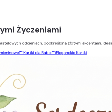
nymi Życzeniami
elowych odcieniach, podkreślona złotymi akcentami. Idealna n
 Imieninowe
🗂️
Kartki dla Babci
🗂️
Eleganckie Kartki