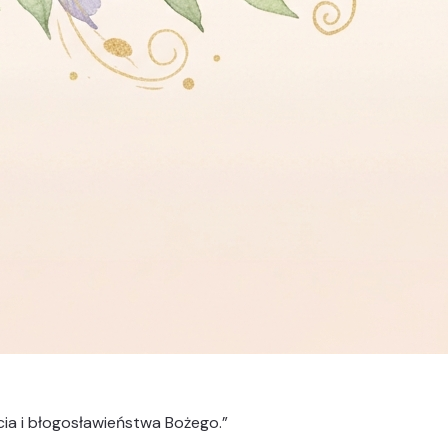
ycia i błogosławieństwa Bożego.
”