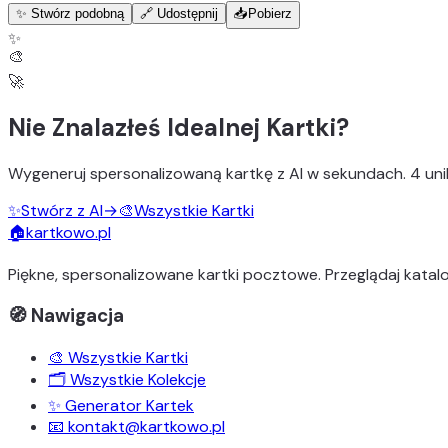
✨ Stwórz podobną
🔗 Udostępnij
📥
Pobierz
✨
🎨
🚀
Nie Znalazłeś Idealnej Kartki?
Wygeneruj
spersonalizowaną kartkę z AI
w sekundach.
4 uni
✨
Stwórz z AI
→
🎨
Wszystkie Kartki
🏠
kartkowo.pl
Piękne, spersonalizowane kartki pocztowe. Przeglądaj katalo
🧭 Nawigacja
🎨 Wszystkie Kartki
🗂️ Wszystkie Kolekcje
✨ Generator Kartek
📧 kontakt@kartkowo.pl