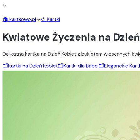
✨
🏠 kartkowo.pl
→
🎨 Kartki
Kwiatowe Życzenia na Dzień
Delikatna kartka na Dzień Kobiet z bukietem wiosennych kwi
🗂️
Kartki na Dzień Kobiet
🗂️
Kartki dla Babci
🗂️
Eleganckie Kart