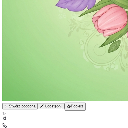
✨ Stwórz podobną
🔗 Udostępnij
📥
Pobierz
✨
🎨
🚀