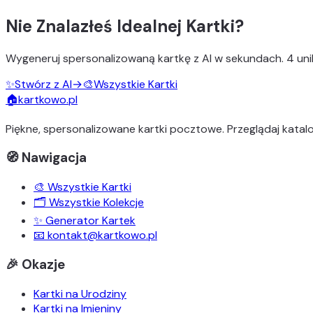
Nie Znalazłeś Idealnej Kartki?
Wygeneruj
spersonalizowaną kartkę z AI
w sekundach.
4 uni
✨
Stwórz z AI
→
🎨
Wszystkie Kartki
🏠
kartkowo.pl
Piękne, spersonalizowane kartki pocztowe. Przeglądaj katalo
🧭 Nawigacja
🎨 Wszystkie Kartki
🗂️ Wszystkie Kolekcje
✨ Generator Kartek
📧 kontakt@kartkowo.pl
🎉 Okazje
Kartki na Urodziny
Kartki na Imieniny