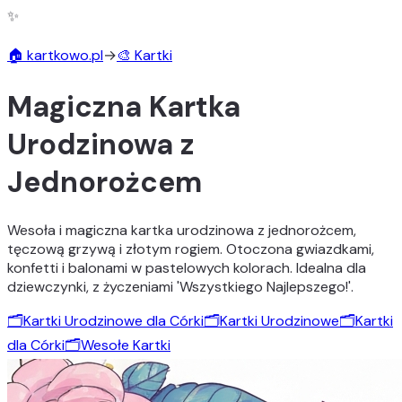
✨
🏠 kartkowo.pl
→
🎨 Kartki
Magiczna Kartka
Urodzinowa z
Jednorożcem
Wesoła i magiczna kartka urodzinowa z jednorożcem,
tęczową grzywą i złotym rogiem. Otoczona gwiazdkami,
konfetti i balonami w pastelowych kolorach. Idealna dla
dziewczynki, z życzeniami 'Wszystkiego Najlepszego!'.
🗂️
Kartki Urodzinowe dla Córki
🗂️
Kartki Urodzinowe
🗂️
Kartki
dla Córki
🗂️
Wesołe Kartki