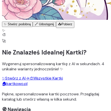
✨ Stwórz podobną
🔗 Udostępnij
📥
Pobierz
✨
🎨
🚀
Nie Znalazłeś Idealnej Kartki?
Wygeneruj
spersonalizowaną kartkę z AI
w sekundach.
4
unikalne warianty
jednocześnie! ✨
✨
Stwórz z AI
→
🎨
Wszystkie Kartki
🏠
kartkowo.pl
Piękne, spersonalizowane kartki pocztowe. Przeglądaj
katalog lub stwórz własną w kilka sekund.
🧭 Nawigacja