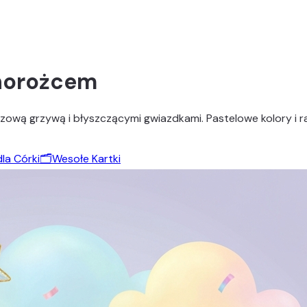
dnorożcem
ową grzywą i błyszczącymi gwiazdkami. Pastelowe kolory i ra
dla Córki
🗂️
Wesołe Kartki