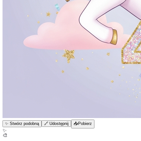
✨ Stwórz podobną
🔗 Udostępnij
📥
Pobierz
✨
🎨