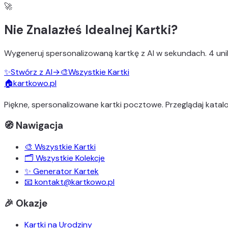
🚀
Nie Znalazłeś Idealnej Kartki?
Wygeneruj
spersonalizowaną kartkę z AI
w sekundach.
4 uni
✨
Stwórz z AI
→
🎨
Wszystkie Kartki
🏠
kartkowo.pl
Piękne, spersonalizowane kartki pocztowe. Przeglądaj katalo
🧭 Nawigacja
🎨 Wszystkie Kartki
🗂️ Wszystkie Kolekcje
✨ Generator Kartek
📧 kontakt@kartkowo.pl
🎉 Okazje
Kartki na Urodziny