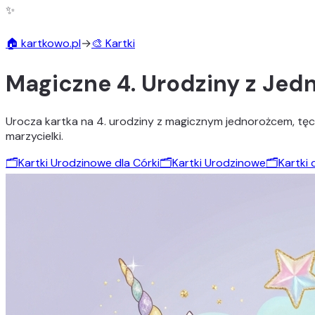
✨
🏠 kartkowo.pl
→
🎨 Kartki
Magiczne 4. Urodziny z Je
Urocza kartka na 4. urodziny z magicznym jednorożcem, tęcz
marzycielki.
🗂️
Kartki Urodzinowe dla Córki
🗂️
Kartki Urodzinowe
🗂️
Kartki 