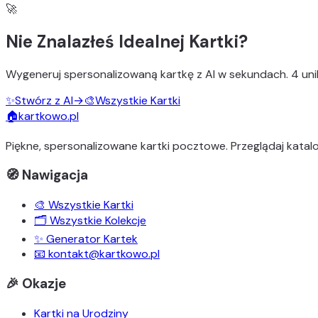
🚀
Nie Znalazłeś Idealnej Kartki?
Wygeneruj
spersonalizowaną kartkę z AI
w sekundach.
4 uni
✨
Stwórz z AI
→
🎨
Wszystkie Kartki
🏠
kartkowo.pl
Piękne, spersonalizowane kartki pocztowe. Przeglądaj katalo
🧭 Nawigacja
🎨 Wszystkie Kartki
🗂️ Wszystkie Kolekcje
✨ Generator Kartek
📧 kontakt@kartkowo.pl
🎉 Okazje
Kartki na Urodziny