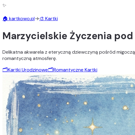
✨
🏠 kartkowo.pl
→
🎨 Kartki
Marzycielskie Życzenia po
Delikatna akwarela z eteryczną dziewczyną pośród migoczący
romantyczną atmosferę.
🗂️
Kartki Urodzinowe
🗂️
Romantyczne Kartki