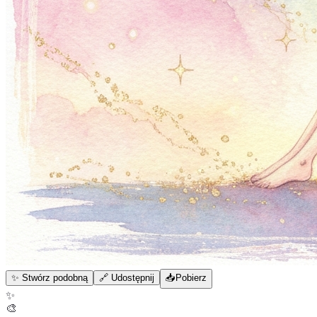
✨ Stwórz podobną
🔗 Udostępnij
📥
Pobierz
✨
🎨