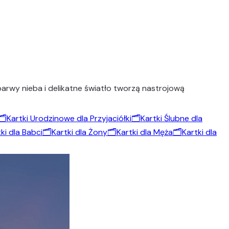
arwy nieba i delikatne światło tworzą nastrojową
🗂️
Kartki Urodzinowe dla Przyjaciółki
🗂️
Kartki Ślubne dla
ki dla Babci
🗂️
Kartki dla Żony
🗂️
Kartki dla Męża
🗂️
Kartki dla