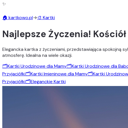
✨
🏠 kartkowo.pl
→
🎨 Kartki
Najlepsze Życzenia! Kościół
Elegancka kartka z życzeniami, przedstawiająca spokojną sy
atmosferę. Idealna na wiele okazji.
🗂️
Kartki Urodzinowe dla Mamy
🗂️
Kartki Urodzinowe dla Babc
Przyjaciółki
🗂️
Kartki Imieninowe dla Mamy
🗂️
Kartki Urodzino
Przyjaciółki
🗂️
Eleganckie Kartki