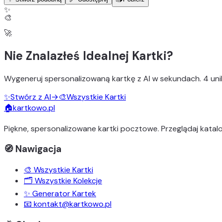
✨
🎨
🚀
Nie Znalazłeś Idealnej Kartki?
Wygeneruj
spersonalizowaną kartkę z AI
w sekundach.
4 uni
✨
Stwórz z AI
→
🎨
Wszystkie Kartki
🏠
kartkowo.pl
Piękne, spersonalizowane kartki pocztowe. Przeglądaj katalo
🧭 Nawigacja
🎨 Wszystkie Kartki
🗂️ Wszystkie Kolekcje
✨ Generator Kartek
📧 kontakt@kartkowo.pl