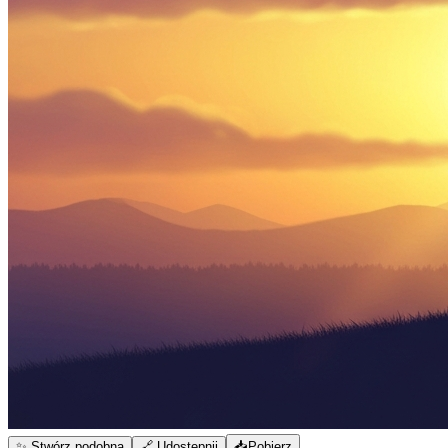
✨ Stwórz podobną
🔗 Udostępnij
📥
Pobierz