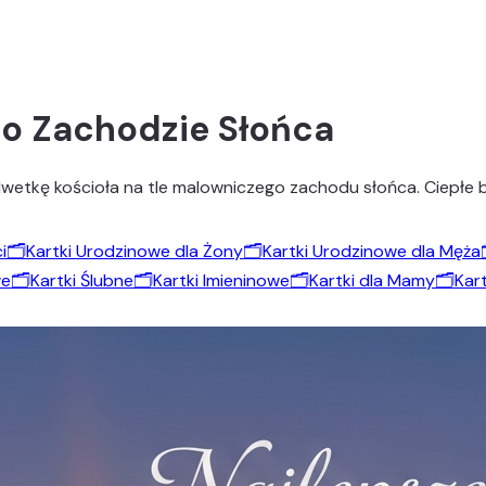
 o Zachodzie Słońca
lwetkę kościoła na tle malowniczego zachodu słońca. Ciepłe b
i
🗂️
Kartki Urodzinowe dla Żony
🗂️
Kartki Urodzinowe dla Męża
we
🗂️
Kartki Ślubne
🗂️
Kartki Imieninowe
🗂️
Kartki dla Mamy
🗂️
Kart