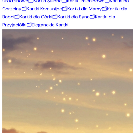
Urodzinowe
🗂️
Kartki Ślubne
🗂️
Kartki Imieninowe
🗂️
Kartki na
Chrzciny
🗂️
Kartki Komunijne
🗂️
Kartki dla Mamy
🗂️
Kartki dla
Babci
🗂️
Kartki dla Córki
🗂️
Kartki dla Syna
🗂️
Kartki dla
Przyjaciółki
🗂️
Eleganckie Kartki