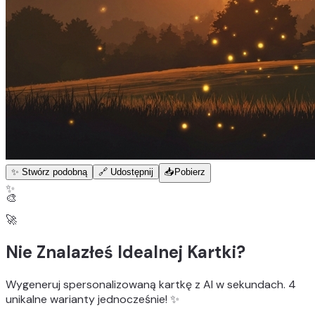
✨ Stwórz podobną
🔗 Udostępnij
📥
Pobierz
✨
🎨
🚀
Nie Znalazłeś Idealnej Kartki?
Wygeneruj
spersonalizowaną kartkę z AI
w sekundach.
4
unikalne warianty
jednocześnie! ✨