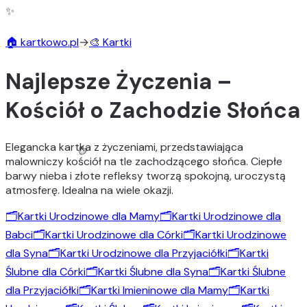
✨
🏠 kartkowo.pl
→
🎨 Kartki
Najlepsze Życzenia –
Kościół o Zachodzie Słońca
Elegancka kartka z życzeniami, przedstawiająca
malowniczy kościół na tle zachodzącego słońca. Ciepłe
barwy nieba i złote refleksy tworzą spokojną, uroczystą
atmosferę. Idealna na wiele okazji.
🗂️
Kartki Urodzinowe dla Mamy
🗂️
Kartki Urodzinowe dla
Babci
🗂️
Kartki Urodzinowe dla Córki
🗂️
Kartki Urodzinowe
dla Syna
🗂️
Kartki Urodzinowe dla Przyjaciółki
🗂️
Kartki
Ślubne dla Córki
🗂️
Kartki Ślubne dla Syna
🗂️
Kartki Ślubne
dla Przyjaciółki
🗂️
Kartki Imieninowe dla Mamy
🗂️
Kartki