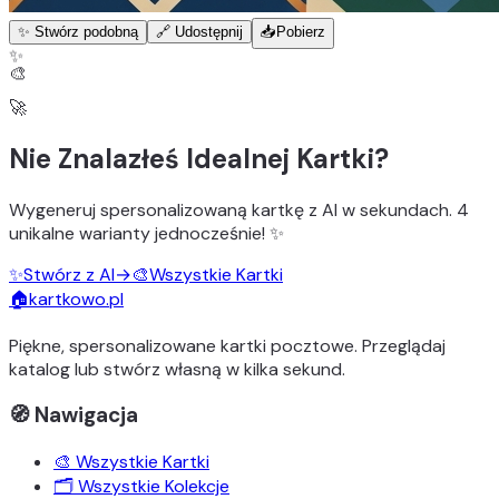
✨ Stwórz podobną
🔗 Udostępnij
📥
Pobierz
✨
🎨
🚀
Nie Znalazłeś Idealnej Kartki?
Wygeneruj
spersonalizowaną kartkę z AI
w sekundach.
4
unikalne warianty
jednocześnie! ✨
✨
Stwórz z AI
→
🎨
Wszystkie Kartki
🏠
kartkowo.pl
Piękne, spersonalizowane kartki pocztowe. Przeglądaj
katalog lub stwórz własną w kilka sekund.
🧭 Nawigacja
🎨 Wszystkie Kartki
🗂️ Wszystkie Kolekcje