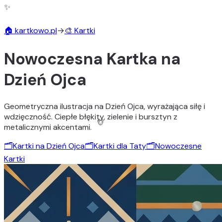
✨
🏠 kartkowo.pl
→
🎨 Kartki
🎨
Nowoczesna Kartka na
Dzień Ojca
Geometryczna ilustracja na Dzień Ojca, wyrażająca siłę i
wdzięczność. Ciepłe błękity, zielenie i bursztyn z
metalicznymi akcentami.
🗂️
Kartki na Dzień Ojca
🗂️
Kartki dla Taty
🗂️
Nowoczesne
Kartki