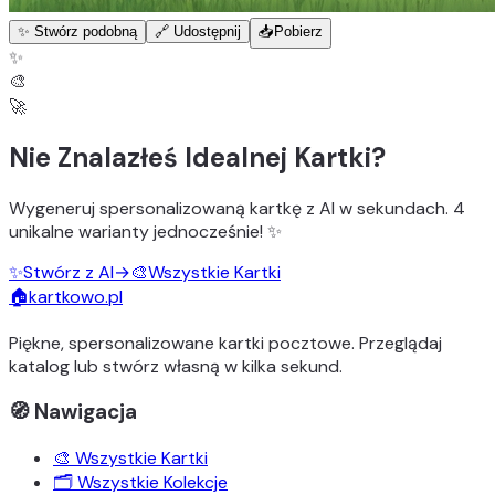
✨ Stwórz podobną
🔗 Udostępnij
📥
Pobierz
✨
🎨
🚀
Nie Znalazłeś Idealnej Kartki?
Wygeneruj
spersonalizowaną kartkę z AI
w sekundach.
4
unikalne warianty
jednocześnie! ✨
✨
Stwórz z AI
→
🎨
Wszystkie Kartki
🏠
kartkowo.pl
Piękne, spersonalizowane kartki pocztowe. Przeglądaj
katalog lub stwórz własną w kilka sekund.
🧭 Nawigacja
🎨 Wszystkie Kartki
🗂️ Wszystkie Kolekcje