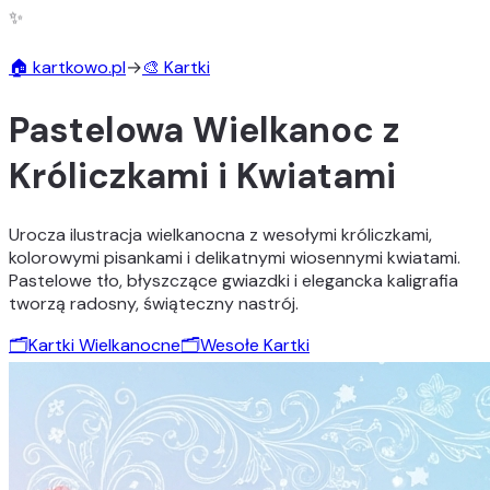
✨
🏠 kartkowo.pl
→
🎨 Kartki
Pastelowa Wielkanoc z
Króliczkami i Kwiatami
Urocza ilustracja wielkanocna z wesołymi króliczkami,
kolorowymi pisankami i delikatnymi wiosennymi kwiatami.
Pastelowe tło, błyszczące gwiazdki i elegancka kaligrafia
tworzą radosny, świąteczny nastrój.
🗂️
Kartki Wielkanocne
🗂️
Wesołe Kartki