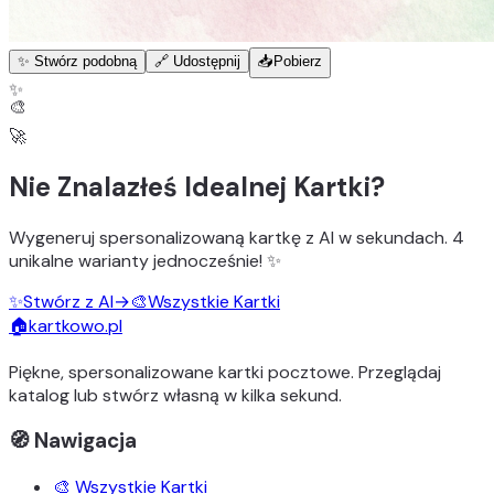
✨ Stwórz podobną
🔗 Udostępnij
📥
Pobierz
✨
🎨
🚀
Nie Znalazłeś Idealnej Kartki?
Wygeneruj
spersonalizowaną kartkę z AI
w sekundach.
4
unikalne warianty
jednocześnie! ✨
✨
Stwórz z AI
→
🎨
Wszystkie Kartki
🏠
kartkowo.pl
Piękne, spersonalizowane kartki pocztowe. Przeglądaj
katalog lub stwórz własną w kilka sekund.
🧭 Nawigacja
🎨 Wszystkie Kartki