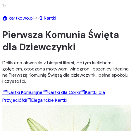
✨
🏠 kartkowo.pl
→
🎨 Kartki
Pierwsza Komunia Święta
dla Dziewczynki
Delikatna akwarela z białymi liliami, złotym kielichem i
gołębiem, otoczona motywami winogron i pszenicy. Idealna
na Pierwszą Komunię Świętą dla dziewczynki, pełna spokoju
i czystości.
🗂️
Kartki Komunijne
🗂️
Kartki dla Córki
🗂️
Kartki dla
Przyjaciółki
🗂️
Eleganckie Kartki