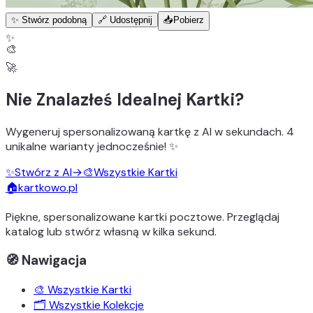
✨ Stwórz podobną
🔗 Udostępnij
📥
Pobierz
✨
🎨
🚀
Nie Znalazłeś Idealnej Kartki?
Wygeneruj
spersonalizowaną kartkę z AI
w sekundach.
4
unikalne warianty
jednocześnie! ✨
✨
Stwórz z AI
→
🎨
Wszystkie Kartki
🏠
kartkowo.pl
Piękne, spersonalizowane kartki pocztowe. Przeglądaj
katalog lub stwórz własną w kilka sekund.
🧭 Nawigacja
🎨 Wszystkie Kartki
🗂️ Wszystkie Kolekcje