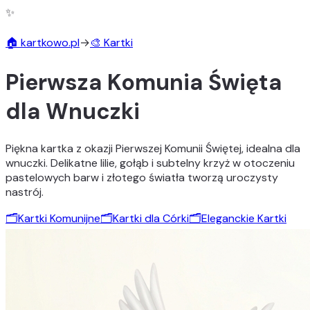
✨
🏠 kartkowo.pl
→
🎨 Kartki
Pierwsza Komunia Święta
dla Wnuczki
Piękna kartka z okazji Pierwszej Komunii Świętej, idealna dla
wnuczki. Delikatne lilie, gołąb i subtelny krzyż w otoczeniu
pastelowych barw i złotego światła tworzą uroczysty
nastrój.
🗂️
Kartki Komunijne
🗂️
Kartki dla Córki
🗂️
Eleganckie Kartki