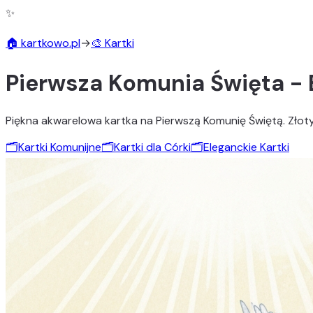
✨
🏠 kartkowo.pl
→
🎨 Kartki
Pierwsza Komunia Święta - 
Piękna akwarelowa kartka na Pierwszą Komunię Świętą. Złoty ki
🗂️
Kartki Komunijne
🗂️
Kartki dla Córki
🗂️
Eleganckie Kartki