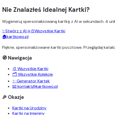
Nie Znalazłeś Idealnej Kartki?
Wygeneruj
spersonalizowaną kartkę z AI
w sekundach.
4 uni
✨
Stwórz z AI
→
🎨
Wszystkie Kartki
🏠
kartkowo.pl
Piękne, spersonalizowane kartki pocztowe. Przeglądaj katalo
🧭 Nawigacja
🎨 Wszystkie Kartki
🗂️ Wszystkie Kolekcje
✨ Generator Kartek
📧 kontakt@kartkowo.pl
🎉 Okazje
Kartki na Urodziny
Kartki na Imieniny