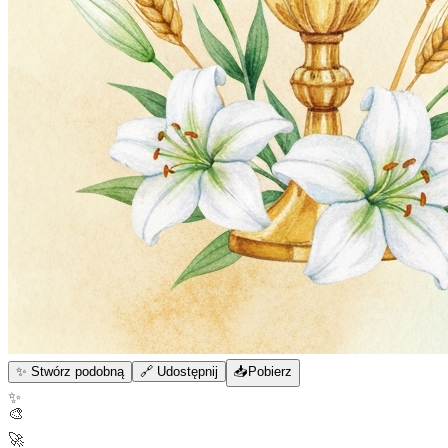
✨ Stwórz podobną
🔗 Udostępnij
📥
Pobierz
✨
🎨
🚀