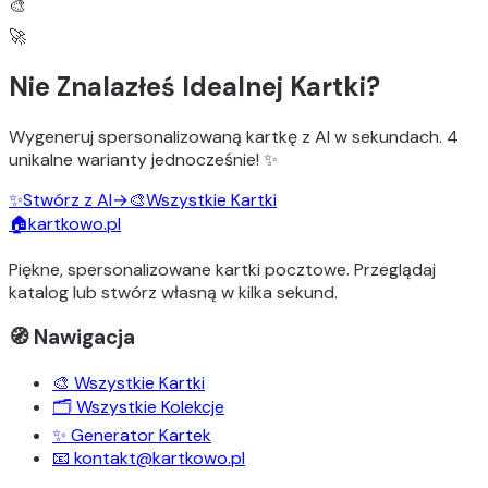
🎨
🚀
Nie Znalazłeś Idealnej Kartki?
Wygeneruj
spersonalizowaną kartkę z AI
w sekundach.
4
unikalne warianty
jednocześnie! ✨
✨
Stwórz z AI
→
🎨
Wszystkie Kartki
🏠
kartkowo.pl
Piękne, spersonalizowane kartki pocztowe. Przeglądaj
katalog lub stwórz własną w kilka sekund.
🧭 Nawigacja
🎨 Wszystkie Kartki
🗂️ Wszystkie Kolekcje
✨ Generator Kartek
📧 kontakt@kartkowo.pl