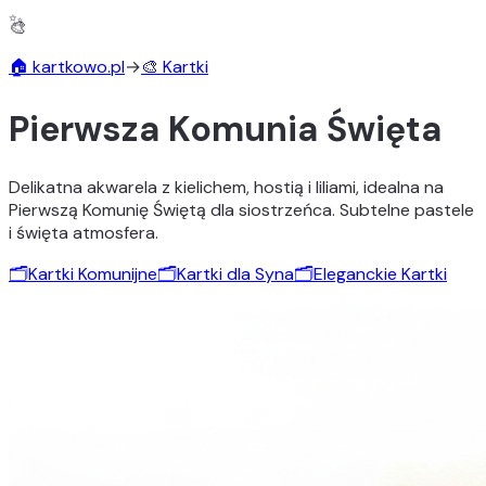
✨
🏠 kartkowo.pl
→
🎨 Kartki
Pierwsza Komunia Święta
Delikatna akwarela z kielichem, hostią i liliami, idealna na
Pierwszą Komunię Świętą dla siostrzeńca. Subtelne pastele
i święta atmosfera.
🗂️
Kartki Komunijne
🗂️
Kartki dla Syna
🗂️
Eleganckie Kartki