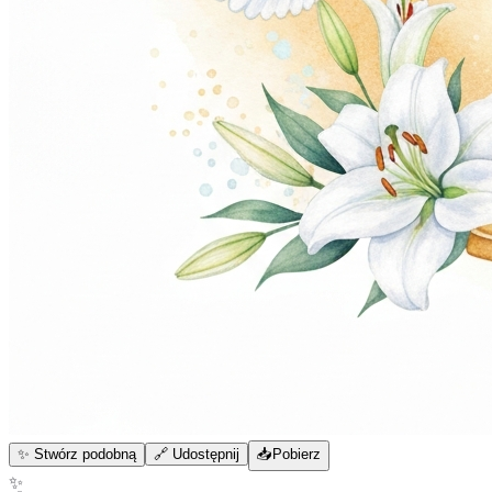
✨ Stwórz podobną
🔗 Udostępnij
📥
Pobierz
✨