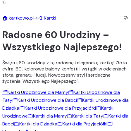
✨
🏠 kartkowo.pl
→
🎨 Kartki
Radosne 60 Urodziny –
Wszystkiego Najlepszego!
Świętuj 60. urodziny z tą radosną i elegancką kartką! Złota
cyfra '60', kolorowe balony, konfetti i wstążki w odcieniach
🎨
złota, granatu i fuksji. Nowoczesny styl i serdeczne
życzenia 'Wszystkiego Najlepszego!'.
🗂️
Kartki Urodzinowe dla Mamy
🗂️
Kartki Urodzinowe dla
Taty
🗂️
Kartki Urodzinowe dla Babci
🗂️
Kartki Urodzinowe dla
Dziadka
🗂️
Kartki Urodzinowe dla Przyjaciółki
🗂️
Kartki
Urodzinowe
🗂️
Kartki dla Mamy
🗂️
Kartki dla Taty
🗂️
Kartki dla
Babci
🗂️
Kartki dla Dziadka
🗂️
Kartki dla Przyjaciółki
🗂️