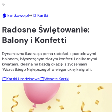
✨
🏠 kartkowo.pl
→
🎨 Kartki
Radosne Świętowanie:
Balony i Konfetti
Dynamiczna ilustracja pełna radości, z pastelowymi
balonami, błyszczącym złotym konfetti i delikatnymi
kwiatami. Idealna na każdą okazję, z życzeniami
'Wszystkiego Najlepszego!' w eleganckiej kaligrafii.
🗂️
Kartki Urodzinowe
🗂️
Wesołe Kartki