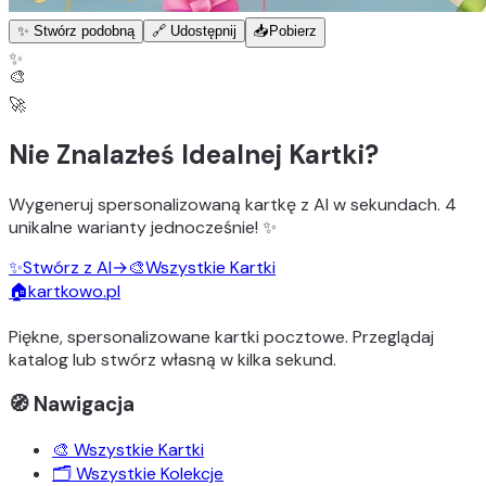
✨ Stwórz podobną
🔗 Udostępnij
📥
Pobierz
✨
🎨
🚀
Nie Znalazłeś Idealnej Kartki?
Wygeneruj
spersonalizowaną kartkę z AI
w sekundach.
4
unikalne warianty
jednocześnie! ✨
✨
Stwórz z AI
→
🎨
Wszystkie Kartki
🏠
kartkowo.pl
Piękne, spersonalizowane kartki pocztowe. Przeglądaj
katalog lub stwórz własną w kilka sekund.
🧭 Nawigacja
🎨 Wszystkie Kartki
🗂️ Wszystkie Kolekcje