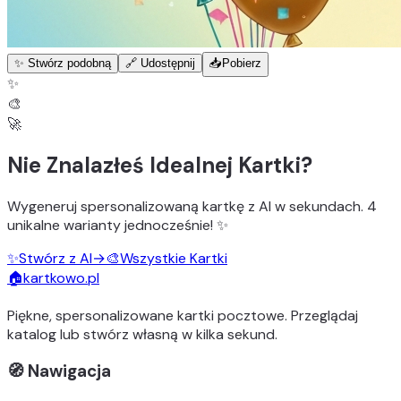
✨ Stwórz podobną
🔗 Udostępnij
📥
Pobierz
✨
🎨
🚀
Nie Znalazłeś Idealnej Kartki?
Wygeneruj
spersonalizowaną kartkę z AI
w sekundach.
4
unikalne warianty
jednocześnie! ✨
✨
Stwórz z AI
→
🎨
Wszystkie Kartki
🏠
kartkowo.pl
Piękne, spersonalizowane kartki pocztowe. Przeglądaj
katalog lub stwórz własną w kilka sekund.
🧭 Nawigacja