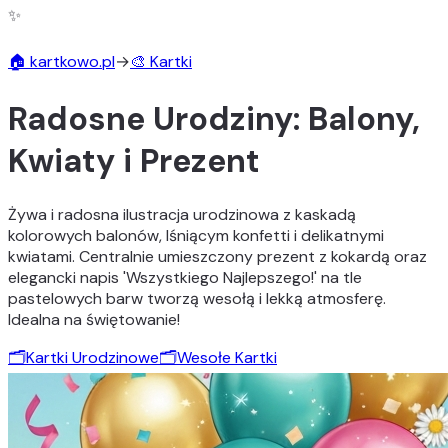
✨
🏠 kartkowo.pl
→
🎨 Kartki
Radosne Urodziny: Balony,
Kwiaty i Prezent
Żywa i radosna ilustracja urodzinowa z kaskadą
kolorowych balonów, lśniącym konfetti i delikatnymi
kwiatami. Centralnie umieszczony prezent z kokardą oraz
elegancki napis 'Wszystkiego Najlepszego!' na tle
pastelowych barw tworzą wesołą i lekką atmosferę.
Idealna na świętowanie!
🗂️
Kartki Urodzinowe
🗂️
Wesołe Kartki