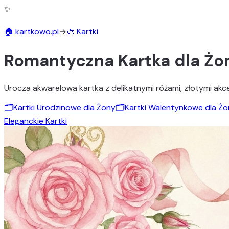
✨
🏠 kartkowo.pl
→
🎨 Kartki
Romantyczna Kartka dla Żo
Urocza akwarelowa kartka z delikatnymi różami, złotymi akcen
🗂️
Kartki Urodzinowe dla Żony
🗂️
Kartki Walentynkowe dla Ż
Eleganckie Kartki