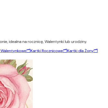
nie, idealna na rocznicę, Walentynki lub urodziny.
i Walentynkowe
🗂️
Kartki Rocznicowe
🗂️
Kartki dla Żony
🗂️