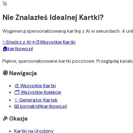
🚀
Nie Znalazłeś Idealnej Kartki?
Wygeneruj
spersonalizowaną kartkę z AI
w sekundach.
4 uni
✨
Stwórz z AI
→
🎨
Wszystkie Kartki
🏠
kartkowo.pl
Piękne, spersonalizowane kartki pocztowe. Przeglądaj katalo
🧭 Nawigacja
🎨 Wszystkie Kartki
🗂️ Wszystkie Kolekcje
✨ Generator Kartek
📧 kontakt@kartkowo.pl
🎉 Okazje
Kartki na Urodziny