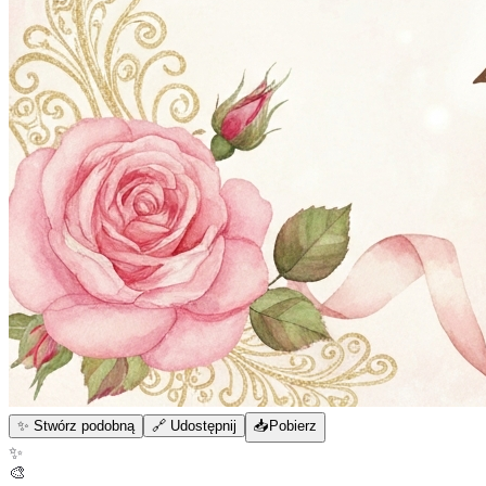
✨ Stwórz podobną
🔗 Udostępnij
📥
Pobierz
✨
🎨