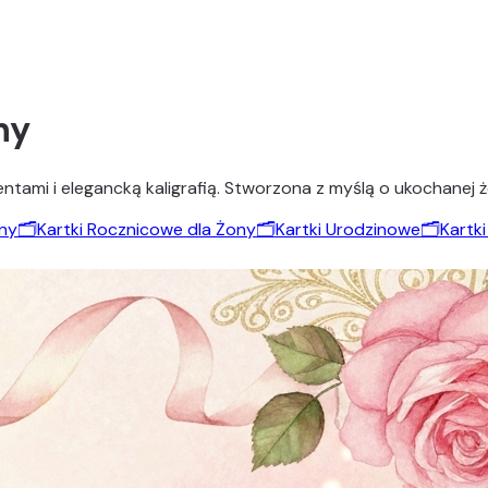
ny
tami i elegancką kaligrafią. Stworzona z myślą o ukochanej żo
ony
🗂️
Kartki Rocznicowe dla Żony
🗂️
Kartki Urodzinowe
🗂️
Kartk