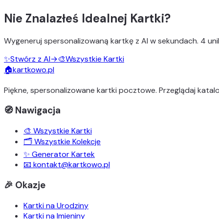
Nie Znalazłeś Idealnej Kartki?
Wygeneruj
spersonalizowaną kartkę z AI
w sekundach.
4 uni
✨
Stwórz z AI
→
🎨
Wszystkie Kartki
🏠
kartkowo.pl
Piękne, spersonalizowane kartki pocztowe. Przeglądaj katalo
🧭 Nawigacja
🎨 Wszystkie Kartki
🗂️ Wszystkie Kolekcje
✨ Generator Kartek
📧 kontakt@kartkowo.pl
🎉 Okazje
Kartki na Urodziny
Kartki na Imieniny