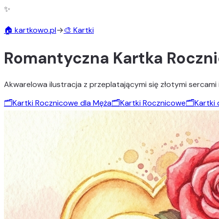
✨
🏠 kartkowo.pl
→
🎨 Kartki
Romantyczna Kartka Roczni
Akwarelowa ilustracja z przeplatającymi się złotymi sercami
🗂️
Kartki Rocznicowe dla Męża
🗂️
Kartki Rocznicowe
🗂️
Kartki