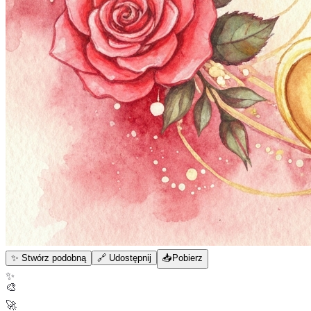
✨ Stwórz podobną
🔗 Udostępnij
📥
Pobierz
✨
🎨
🚀