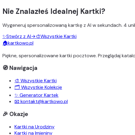
Nie Znalazłeś Idealnej Kartki?
Wygeneruj
spersonalizowaną kartkę z AI
w sekundach.
4 uni
✨
Stwórz z AI
→
🎨
Wszystkie Kartki
🏠
kartkowo.pl
Piękne, spersonalizowane kartki pocztowe. Przeglądaj katalo
🧭 Nawigacja
🎨 Wszystkie Kartki
🗂️ Wszystkie Kolekcje
✨ Generator Kartek
📧 kontakt@kartkowo.pl
🎉 Okazje
Kartki na Urodziny
Kartki na Imieniny