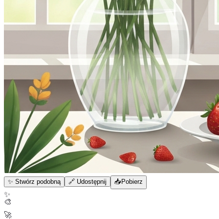
✨ Stwórz podobną
🔗 Udostępnij
📥
Pobierz
✨
🎨
🚀