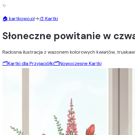
✨
🏠 kartkowo.pl
→
🎨 Kartki
Słoneczne powitanie w czw
Radosna ilustracja z wazonem kolorowych kwiatów, truskawka
🗂️
Kartki dla Przyjaciółki
🗂️
Nowoczesne Kartki