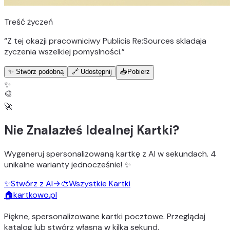
Treść życzeń
“
Z tej okazji pracowniciwy Publicis Re:Sources skladaja
zyczenia wszelkiej pomyslności.
”
✨ Stwórz podobną
🔗 Udostępnij
📥
Pobierz
✨
🎨
🚀
Nie Znalazłeś Idealnej Kartki?
Wygeneruj
spersonalizowaną kartkę z AI
w sekundach.
4
unikalne warianty
jednocześnie! ✨
✨
Stwórz z AI
→
🎨
Wszystkie Kartki
🏠
kartkowo.pl
Piękne, spersonalizowane kartki pocztowe. Przeglądaj
katalog lub stwórz własną w kilka sekund.