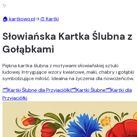
✨
🏠 kartkowo.pl
→
🎨 Kartki
Słowiańska Kartka Ślubna z
Gołąbkami
Piękna kartka ślubna z motywami słowiańskiej sztuki
ludowej. Intrygujące wzory kwiatowe, maki, chabry i gołąbki
symbolizujące miłość. Idealna na życzenia dla nowożeńców.
🗂️
Kartki Ślubne dla Przyjaciółki
🗂️
Kartki Ślubne
🗂️
Kartki dla
Przyjaciółki