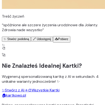
Treść życzeń
“
spóźnione ale szczere życzenia urodzinowe dla Jolanty.
Zdrowia nade wszystko
”
✨ Stwórz podobną
🔗 Udostępnij
📥
Pobierz
✨
🎨
🚀
Nie Znalazłeś Idealnej Kartki?
Wygeneruj
spersonalizowaną kartkę z AI
w sekundach.
4
unikalne warianty
jednocześnie! ✨
✨
Stwórz z AI
→
🎨
Wszystkie Kartki
🏠
kartkowo.pl