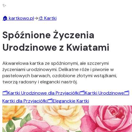
✨
🏠 kartkowo.pl
→
🎨 Kartki
Spóźnione Życzenia
Urodzinowe z Kwiatami
Akwarelowa kartka ze spóźnionymi, ale szczerymi
życzeniami urodzinowymi. Delikatne róże i piwonie w
pastelowych barwach, ozdobione złotymi wstążkami,
tworzą radosny i elegancki nastrój.
🗂️
Kartki Urodzinowe dla Przyjaciółki
🗂️
Kartki Urodzinowe
🗂️
Kartki dla Przyjaciółki
🗂️
Eleganckie Kartki