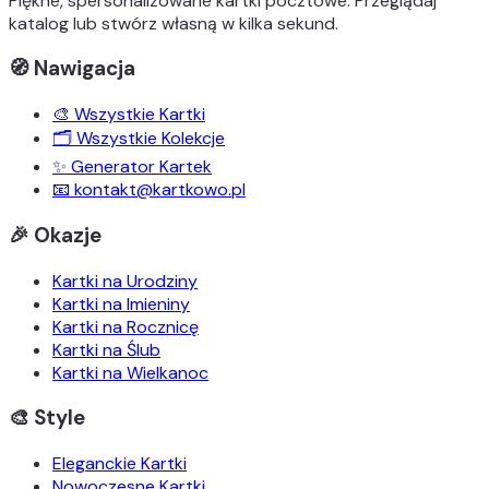
Piękne, spersonalizowane kartki pocztowe. Przeglądaj
katalog lub stwórz własną w kilka sekund.
🧭 Nawigacja
🎨 Wszystkie Kartki
🗂️ Wszystkie Kolekcje
✨ Generator Kartek
📧 kontakt@kartkowo.pl
🎉 Okazje
Kartki na Urodziny
Kartki na Imieniny
Kartki na Rocznicę
Kartki na Ślub
Kartki na Wielkanoc
🎨 Style
Eleganckie Kartki
Nowoczesne Kartki