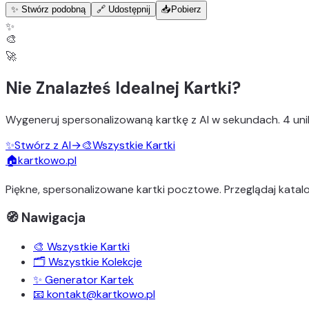
✨ Stwórz podobną
🔗 Udostępnij
📥
Pobierz
✨
🎨
🚀
Nie Znalazłeś Idealnej Kartki?
Wygeneruj
spersonalizowaną kartkę z AI
w sekundach.
4 uni
✨
Stwórz z AI
→
🎨
Wszystkie Kartki
🏠
kartkowo.pl
Piękne, spersonalizowane kartki pocztowe. Przeglądaj katalo
🧭 Nawigacja
🎨 Wszystkie Kartki
🗂️ Wszystkie Kolekcje
✨ Generator Kartek
📧 kontakt@kartkowo.pl