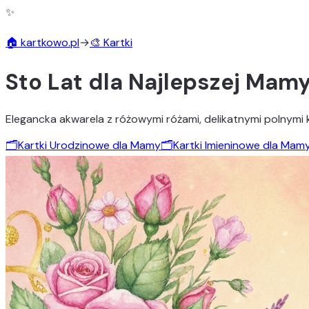
✨
🏠 kartkowo.pl
→
🎨 Kartki
Sto Lat dla Najlepszej Mam
Elegancka akwarela z różowymi różami, delikatnymi polnymi kw
🗂️
Kartki Urodzinowe dla Mamy
🗂️
Kartki Imieninowe dla Mam