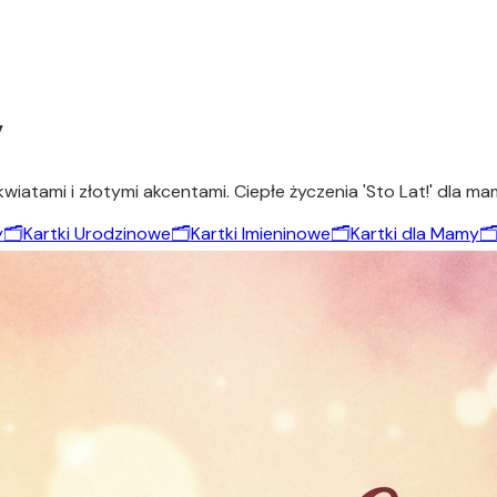
y
iatami i złotymi akcentami. Ciepłe życzenia 'Sto Lat!' dla mam
y
🗂️
Kartki Urodzinowe
🗂️
Kartki Imieninowe
🗂️
Kartki dla Mamy
🗂