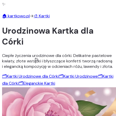
✨
🏠 kartkowo.pl
→
🎨 Kartki
Urodzinowa Kartka dla
Córki
Ciepłe życzenia urodzinowe dla córki. Delikatne pastelowe
kwiaty, złote wstążki i błyszczące konfetti tworzą radosną
i elegancką kompozycję w odcieniach różu, lawendy i złota.
🗂️
Kartki Urodzinowe dla Córki
🗂️
Kartki Urodzinowe
🗂️
Kartki
dla Córki
🗂️
Eleganckie Kartki