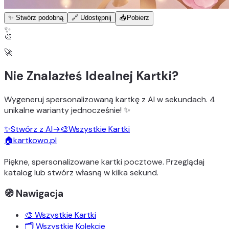
✨ Stwórz podobną
🔗 Udostępnij
📥
Pobierz
✨
🎨
🚀
Nie Znalazłeś Idealnej Kartki?
Wygeneruj
spersonalizowaną kartkę z AI
w sekundach.
4
unikalne warianty
jednocześnie! ✨
✨
Stwórz z AI
→
🎨
Wszystkie Kartki
🏠
kartkowo.pl
Piękne, spersonalizowane kartki pocztowe. Przeglądaj
katalog lub stwórz własną w kilka sekund.
🧭 Nawigacja
🎨 Wszystkie Kartki
🗂️ Wszystkie Kolekcje