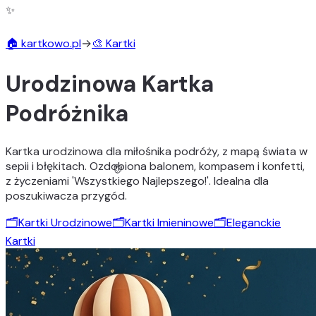
✨
🎨
🏠 kartkowo.pl
→
🎨 Kartki
Urodzinowa Kartka
Podróżnika
Kartka urodzinowa dla miłośnika podróży, z mapą świata w
sepii i błękitach. Ozdobiona balonem, kompasem i konfetti,
z życzeniami 'Wszystkiego Najlepszego!'. Idealna dla
poszukiwacza przygód.
🗂️
Kartki Urodzinowe
🗂️
Kartki Imieninowe
🗂️
Eleganckie
Kartki