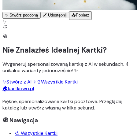
✨ Stwórz podobną
🔗 Udostępnij
📥
Pobierz
✨
🎨
🚀
Nie Znalazłeś Idealnej Kartki?
Wygeneruj
spersonalizowaną kartkę z AI
w sekundach.
4
unikalne warianty
jednocześnie! ✨
✨
Stwórz z AI
→
🎨
Wszystkie Kartki
🏠
kartkowo.pl
Piękne, spersonalizowane kartki pocztowe. Przeglądaj
katalog lub stwórz własną w kilka sekund.
🧭 Nawigacja
🎨 Wszystkie Kartki