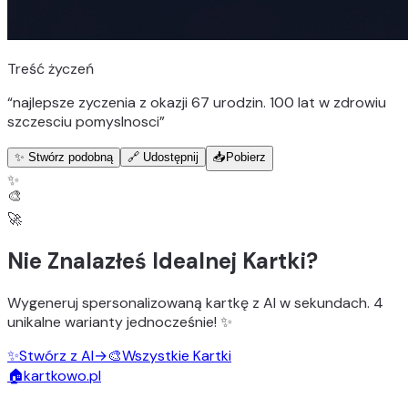
Treść życzeń
“
najlepsze zyczenia z okazji 67 urodzin. 100 lat w zdrowiu
szczesciu pomyslnosci
”
✨ Stwórz podobną
🔗 Udostępnij
📥
Pobierz
✨
🎨
🚀
Nie Znalazłeś Idealnej Kartki?
Wygeneruj
spersonalizowaną kartkę z AI
w sekundach.
4
unikalne warianty
jednocześnie! ✨
✨
Stwórz z AI
→
🎨
Wszystkie Kartki
🏠
kartkowo.pl