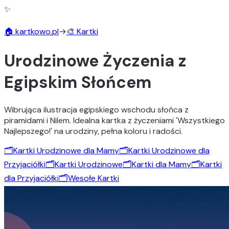
✨
🏠 kartkowo.pl
→
🎨 Kartki
Urodzinowe Życzenia z
Egipskim Słońcem
Wibrująca ilustracja egipskiego wschodu słońca z
piramidami i Nilem. Idealna kartka z życzeniami 'Wszystkiego
Najlepszego!' na urodziny, pełna koloru i radości.
🗂️
Kartki Urodzinowe dla Mamy
🗂️
Kartki Urodzinowe dla
Przyjaciółki
🗂️
Kartki Urodzinowe
🗂️
Kartki dla Mamy
🗂️
Kartki
dla Przyjaciółki
🗂️
Wesołe Kartki