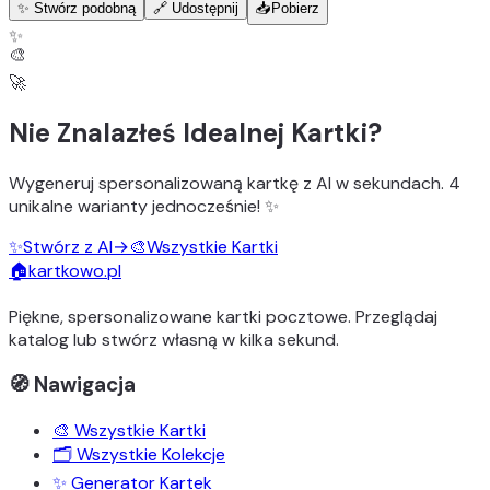
✨ Stwórz podobną
🔗 Udostępnij
📥
Pobierz
✨
🎨
🚀
Nie Znalazłeś Idealnej Kartki?
Wygeneruj
spersonalizowaną kartkę z AI
w sekundach.
4
unikalne warianty
jednocześnie! ✨
✨
Stwórz z AI
→
🎨
Wszystkie Kartki
🏠
kartkowo.pl
Piękne, spersonalizowane kartki pocztowe. Przeglądaj
katalog lub stwórz własną w kilka sekund.
🧭 Nawigacja
🎨 Wszystkie Kartki
🗂️ Wszystkie Kolekcje
✨ Generator Kartek