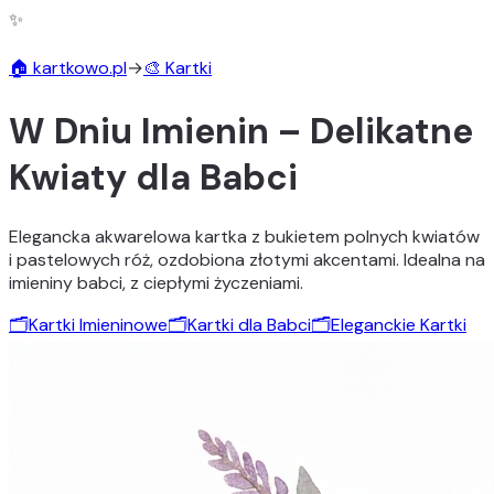
✨
🏠 kartkowo.pl
→
🎨 Kartki
W Dniu Imienin – Delikatne
Kwiaty dla Babci
Elegancka akwarelowa kartka z bukietem polnych kwiatów
i pastelowych róż, ozdobiona złotymi akcentami. Idealna na
imieniny babci, z ciepłymi życzeniami.
🗂️
Kartki Imieninowe
🗂️
Kartki dla Babci
🗂️
Eleganckie Kartki