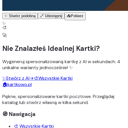
✨ Stwórz podobną
🔗 Udostępnij
📥
Pobierz
✨
🎨
🚀
Nie Znalazłeś Idealnej Kartki?
Wygeneruj
spersonalizowaną kartkę z AI
w sekundach.
4
unikalne warianty
jednocześnie! ✨
✨
Stwórz z AI
→
🎨
Wszystkie Kartki
🏠
kartkowo.pl
Piękne, spersonalizowane kartki pocztowe. Przeglądaj
katalog lub stwórz własną w kilka sekund.
🧭 Nawigacja
🎨 Wszystkie Kartki