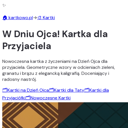
✨
🏠 kartkowo.pl
→
🎨 Kartki
W Dniu Ojca! Kartka dla
Przyjaciela
Nowoczesna kartka z życzeniami na Dzień Ojca dla
przyjaciela. Geometryczne wzory w odcieniach zieleni,
granatu i brązu z elegancką kaligrafią. Doceniający i
radosny nastrój.
🗂️
Kartki na Dzień Ojca
🗂️
Kartki dla Taty
🗂️
Kartki dla
Przyjaciółki
🗂️
Nowoczesne Kartki