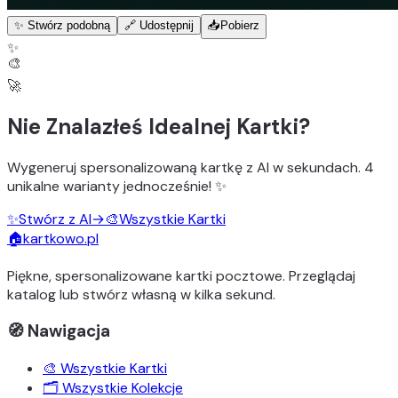
✨ Stwórz podobną
🔗 Udostępnij
📥
Pobierz
✨
🎨
🚀
Nie Znalazłeś Idealnej Kartki?
Wygeneruj
spersonalizowaną kartkę z AI
w sekundach.
4
unikalne warianty
jednocześnie! ✨
✨
Stwórz z AI
→
🎨
Wszystkie Kartki
🏠
kartkowo.pl
Piękne, spersonalizowane kartki pocztowe. Przeglądaj
katalog lub stwórz własną w kilka sekund.
🧭 Nawigacja
🎨 Wszystkie Kartki
🗂️ Wszystkie Kolekcje