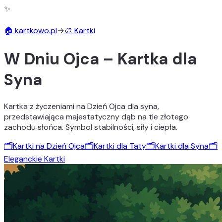
✨
🏠 kartkowo.pl
→
🎨 Kartki
W Dniu Ojca – Kartka dla
Syna
Kartka z życzeniami na Dzień Ojca dla syna,
przedstawiająca majestatyczny dąb na tle złotego
zachodu słońca. Symbol stabilności, siły i ciepła.
🗂️
Kartki na Dzień Ojca
🗂️
Kartki dla Taty
🗂️
Kartki dla Syna
🗂️
Eleganckie Kartki