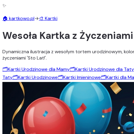
✨
🏠 kartkowo.pl
→
🎨 Kartki
Wesoła Kartka z Życzeniami '
Dynamiczna ilustracja z wesołym tortem urodzinowym, kolorow
życzeniami 'Sto Lat!'.
🗂️
Kartki Urodzinowe dla Mamy
🗂️
Kartki Urodzinowe dla Taty
Taty
🗂️
Kartki Urodzinowe
🗂️
Kartki Imieninowe
🗂️
Kartki dla M