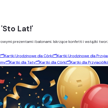
Sto Lat!'
ymi prezentami i balonami. Iskrzące konfetti i wstążki tworzą
🗂️
Kartki Urodzinowe dla Córki
🗂️
Kartki Urodzinowe dla Przyjac
amy
🗂️
Kartki dla Taty
🗂️
Kartki dla Córki
🗂️
Kartki dla Przyjaciółki