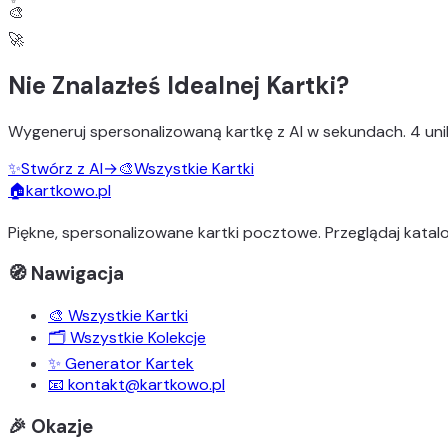
🎨
🚀
Nie Znalazłeś Idealnej Kartki?
Wygeneruj
spersonalizowaną kartkę z AI
w sekundach.
4 uni
✨
Stwórz z AI
→
🎨
Wszystkie Kartki
🏠
kartkowo.pl
Piękne, spersonalizowane kartki pocztowe. Przeglądaj katalo
🧭 Nawigacja
🎨 Wszystkie Kartki
🗂️ Wszystkie Kolekcje
✨ Generator Kartek
📧 kontakt@kartkowo.pl
🎉 Okazje