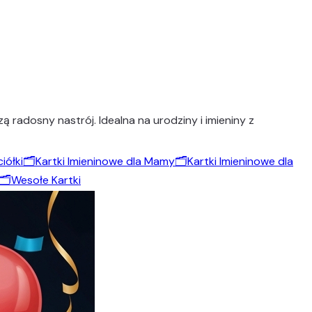
 radosny nastrój. Idealna na urodziny i imieniny z
iółki
🗂️
Kartki Imieninowe dla Mamy
🗂️
Kartki Imieninowe dla
🗂️
Wesołe Kartki