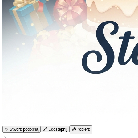
✨ Stwórz podobną
🔗 Udostępnij
📥
Pobierz
✨