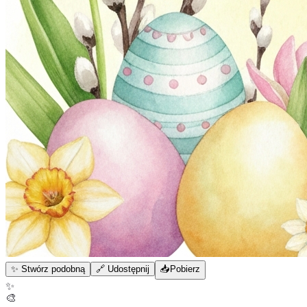
✨ Stwórz podobną
🔗 Udostępnij
📥
Pobierz
✨
🎨