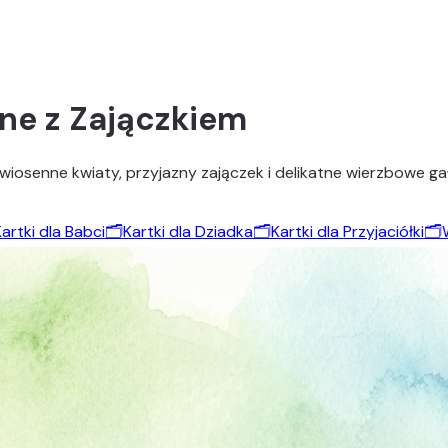
ne z Zajączkiem
iosenne kwiaty, przyjazny zajączek i delikatne wierzbowe gał
artki dla Babci
🗂️
Kartki dla Dziadka
🗂️
Kartki dla Przyjaciółki
🗂️