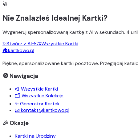
🚀
Nie Znalazłeś Idealnej Kartki?
Wygeneruj
spersonalizowaną kartkę z AI
w sekundach.
4 uni
✨
Stwórz z AI
→
🎨
Wszystkie Kartki
🏠
kartkowo.pl
Piękne, spersonalizowane kartki pocztowe. Przeglądaj katalo
🧭 Nawigacja
🎨 Wszystkie Kartki
🗂️ Wszystkie Kolekcje
✨ Generator Kartek
📧 kontakt@kartkowo.pl
🎉 Okazje
Kartki na Urodziny