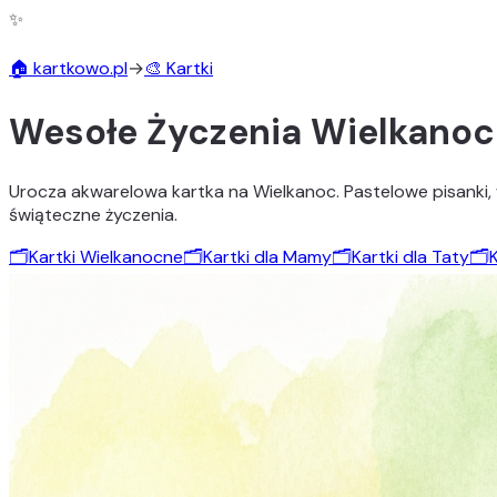
✨
🏠 kartkowo.pl
→
🎨 Kartki
Wesołe Życzenia Wielkanoc
Urocza akwarelowa kartka na Wielkanoc. Pastelowe pisanki, w
świąteczne życzenia.
🗂️
Kartki Wielkanocne
🗂️
Kartki dla Mamy
🗂️
Kartki dla Taty
🗂️
K