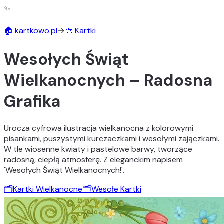
✨
🏠 kartkowo.pl
→
🎨 Kartki
Wesołych Świąt
Wielkanocnych – Radosna
Grafika
Urocza cyfrowa ilustracja wielkanocna z kolorowymi
pisankami, puszystymi kurczaczkami i wesołymi zajączkami.
W tle wiosenne kwiaty i pastelowe barwy, tworzące
radosną, ciepłą atmosferę. Z eleganckim napisem
'Wesołych Świąt Wielkanocnych!'.
🗂️
Kartki Wielkanocne
🗂️
Wesołe Kartki