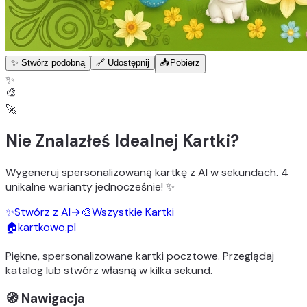
✨ Stwórz podobną
🔗 Udostępnij
📥
Pobierz
✨
🎨
🚀
Nie Znalazłeś Idealnej Kartki?
Wygeneruj
spersonalizowaną kartkę z AI
w sekundach.
4
unikalne warianty
jednocześnie! ✨
✨
Stwórz z AI
→
🎨
Wszystkie Kartki
🏠
kartkowo.pl
Piękne, spersonalizowane kartki pocztowe. Przeglądaj
katalog lub stwórz własną w kilka sekund.
🧭 Nawigacja