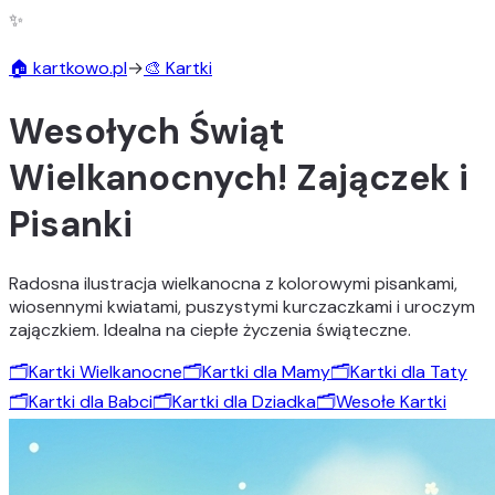
✨
🏠 kartkowo.pl
→
🎨 Kartki
Wesołych Świąt
Wielkanocnych! Zajączek i
Pisanki
Radosna ilustracja wielkanocna z kolorowymi pisankami,
wiosennymi kwiatami, puszystymi kurczaczkami i uroczym
zajączkiem. Idealna na ciepłe życzenia świąteczne.
🗂️
Kartki Wielkanocne
🗂️
Kartki dla Mamy
🗂️
Kartki dla Taty
🗂️
Kartki dla Babci
🗂️
Kartki dla Dziadka
🗂️
Wesołe Kartki