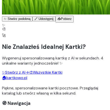
✨ Stwórz podobną
🔗 Udostępnij
📥
Pobierz
✨
🎨
🚀
Nie Znalazłeś Idealnej Kartki?
Wygeneruj
spersonalizowaną kartkę z AI
w sekundach.
4
unikalne warianty
jednocześnie! ✨
✨
Stwórz z AI
→
🎨
Wszystkie Kartki
🏠
kartkowo.pl
Piękne, spersonalizowane kartki pocztowe. Przeglądaj
katalog lub stwórz własną w kilka sekund.
🧭 Nawigacja