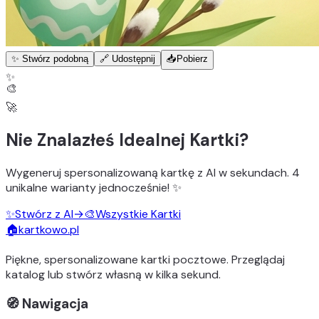
✨ Stwórz podobną
🔗 Udostępnij
📥
Pobierz
✨
🎨
🚀
Nie Znalazłeś Idealnej Kartki?
Wygeneruj
spersonalizowaną kartkę z AI
w sekundach.
4
unikalne warianty
jednocześnie! ✨
✨
Stwórz z AI
→
🎨
Wszystkie Kartki
🏠
kartkowo.pl
Piękne, spersonalizowane kartki pocztowe. Przeglądaj
katalog lub stwórz własną w kilka sekund.
🧭 Nawigacja