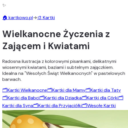
✨
🏠 kartkowo.pl
→
🎨 Kartki
Wielkanocne Życzenia z
Zającem i Kwiatami
Radosna ilustracja z kolorowymi pisankami, delikatnymi
wiosennymi kwiatami, baziami i subtelnym zajączkiem.
Idealna na "Wesołych Świąt Wielkanocnych" w pastelowych
barwach.
🗂️
Kartki Wielkanocne
🗂️
Kartki dla Mamy
🗂️
Kartki dla Taty
🗂️
Kartki dla Babci
🗂️
Kartki dla Dziadka
🗂️
Kartki dla Córki
🗂️
Kartki dla Syna
🗂️
Kartki dla Przyjaciółki
🗂️
Wesołe Kartki