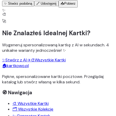
✨ Stwórz podobną
🔗 Udostępnij
📥
Pobierz
✨
🎨
🚀
Nie Znalazłeś Idealnej Kartki?
Wygeneruj
spersonalizowaną kartkę z AI
w sekundach.
4
unikalne warianty
jednocześnie! ✨
✨
Stwórz z AI
→
🎨
Wszystkie Kartki
🏠
kartkowo.pl
Piękne, spersonalizowane kartki pocztowe. Przeglądaj
katalog lub stwórz własną w kilka sekund.
🧭 Nawigacja
🎨 Wszystkie Kartki
🗂️ Wszystkie Kolekcje
✨ Generator Kartek