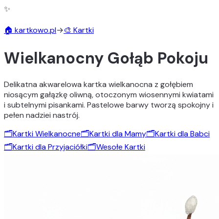
✨
🏠 kartkowo.pl
→
🎨 Kartki
Wielkanocny Gołąb Pokoju
Delikatna akwarelowa kartka wielkanocna z gołębiem
niosącym gałązkę oliwną, otoczonym wiosennymi kwiatami
i subtelnymi pisankami. Pastelowe barwy tworzą spokojny i
pełen nadziei nastrój.
🗂️
Kartki Wielkanocne
🗂️
Kartki dla Mamy
🗂️
Kartki dla Babci
🗂️
Kartki dla Przyjaciółki
🗂️
Wesołe Kartki