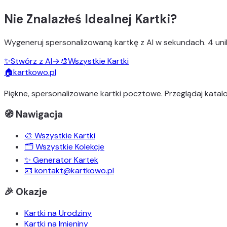
Nie Znalazłeś Idealnej Kartki?
Wygeneruj
spersonalizowaną kartkę z AI
w sekundach.
4 uni
✨
Stwórz z AI
→
🎨
Wszystkie Kartki
🏠
kartkowo.pl
Piękne, spersonalizowane kartki pocztowe. Przeglądaj katalo
🧭 Nawigacja
🎨 Wszystkie Kartki
🗂️ Wszystkie Kolekcje
✨ Generator Kartek
📧 kontakt@kartkowo.pl
🎉 Okazje
Kartki na Urodziny
Kartki na Imieniny