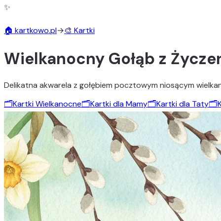
✨
🏠 kartkowo.pl
→
🎨 Kartki
Wielkanocny Gołąb z Życze
Delikatna akwarela z gołębiem pocztowym niosącym wielkanoc
🗂️
Kartki Wielkanocne
🗂️
Kartki dla Mamy
🗂️
Kartki dla Taty
🗂️
K