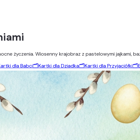
niami
ne życzenia. Wiosenny krajobraz z pastelowymi jajkami, bazia
artki dla Babci
🗂️
Kartki dla Dziadka
🗂️
Kartki dla Przyjaciółki
🗂️