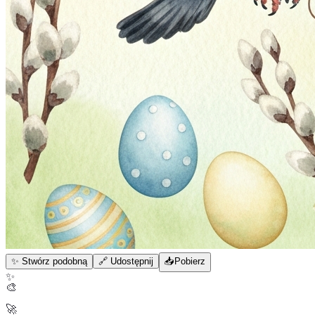
✨ Stwórz podobną
🔗 Udostępnij
📥
Pobierz
✨
🎨
🚀